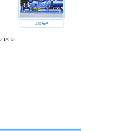
上柴系列
] [尾 页]